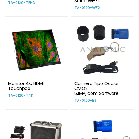
Saída WI-FI
TA-0120-TFHD
TA-0120-WF2
Monitor 4k, HDMI
Câmera Tipo Ocular
Touchpad
CMOS
5,1MP, com Software
TA-0120-T4K
TA-0120-BS