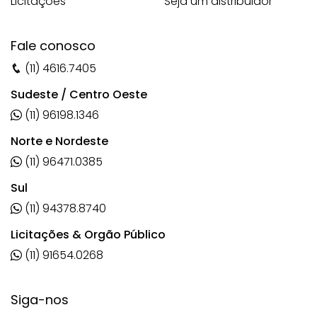
Licitações
Seja um distribuidor
Fale conosco
(11) 4616.7405
Sudeste / Centro Oeste
(11) 96198.1346
Norte e Nordeste
(11) 96471.0385
Sul
(11) 94378.8740
Licitações & Orgão Público
(11) 91654.0268
Siga-nos