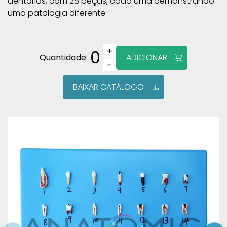
dentárias, com 25 peças, cada uma demonstrando
uma patologia diferente.
+
0
Quantidade:
ADICIONAR
−
BAIXAR CATÁLOGO