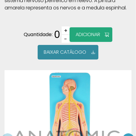
sistema nervoso periférico em relevo. A pintura
amarela representa os nervos e a medula espinhal.
+
0
Quantidade:
ADICIONAR
−
BAIXAR CATÁLOGO