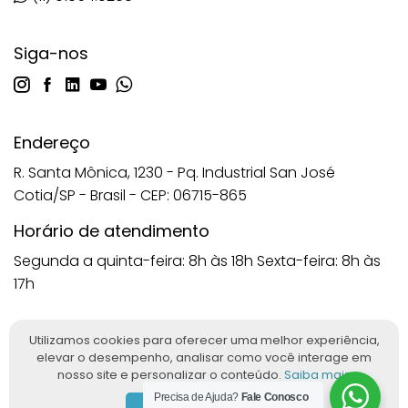
Siga-nos
Endereço
R. Santa Mônica, 1230 - Pq. Industrial San José
Cotia/SP - Brasil - CEP: 06715-865
Horário de atendimento
Segunda a quinta-feira: 8h às 18h
Sexta-feira: 8h às
17h
Utilizamos cookies para oferecer uma melhor experiência,
elevar o desempenho, analisar como você interage em
Imagens protegidas nos termos da Lei nº 9.610/98. Reprodução
nosso site e personalizar o conteúdo.
Saiba mais
proibida sem autorização. © 2025 ANATOMIC™. Todos os direitos
Precisa de Ajuda?
Fale Conosco
reservados. Desenvolvido por
Ludy.Co
&
Woolly