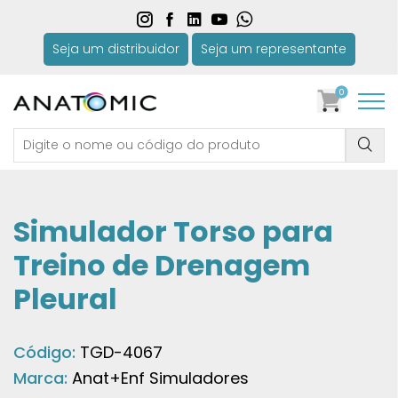
Seja um distribuidor
Seja um representante
0
Simulador Torso para
Treino de Drenagem
Pleural
Código:
TGD-4067
Marca:
Anat+Enf Simuladores