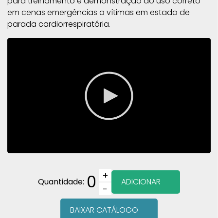
para treinamento e demonstração do uso correto
em cenas emergências a vítimas em estado de
parada cardiorrespiratória.
+
0
Quantidade:
ADICIONAR
−
BAIXAR CATÁLOGO