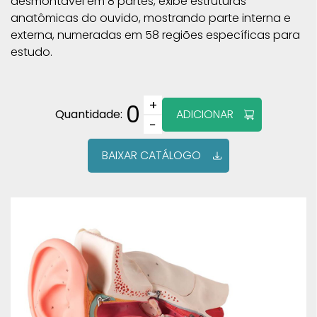
desmontável em 8 partes, exibe estruturas
anatômicas do ouvido, mostrando parte interna e
externa, numeradas em 58 regiões específicas para
estudo.
+
0
Quantidade:
ADICIONAR
−
BAIXAR CATÁLOGO