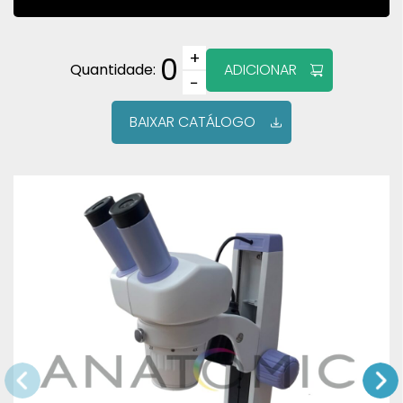
+
0
Quantidade:
ADICIONAR
−
BAIXAR CATÁLOGO