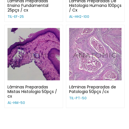
Lâminas Preparadas
Lâminas Preparadas De
Ensino Fundamental
Histologia Humana 100pçs
25pçs / cx
/ Cx
TIL-EF-25
AL-HH2-100
Lâminas Preparadas
Lâminas Preparadas de
Mistas Histologia 50pçs /
Patologia 50pçs /cx
cx
TIL-PT-50
AL-HM-50