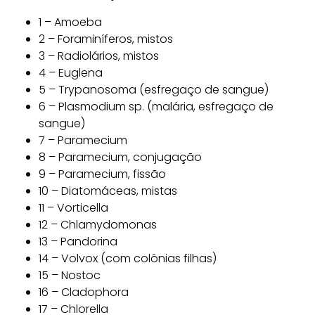
1 – Amoeba
2 – Foraminíferos, mistos
3 – Radiolários, mistos
4 – Euglena
5 – Trypanosoma (esfregaço de sangue)
6 – Plasmodium sp. (malária, esfregaço de
sangue)
7 – Paramecium
8 – Paramecium, conjugação
9 – Paramecium, fissão
10 – Diatomáceas, mistas
11 – Vorticella
12 – Chlamydomonas
13 – Pandorina
14 – Volvox (com colônias filhas)
15 – Nostoc
16 – Cladophora
17 – Chlorella