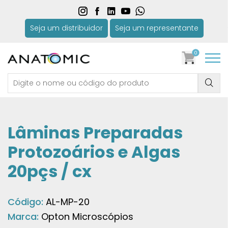
Seja um distribuidor
Seja um representante
0
Lâminas Preparadas
Protozoários e Algas
20pçs / cx
Código:
AL-MP-20
Marca:
Opton Microscópios