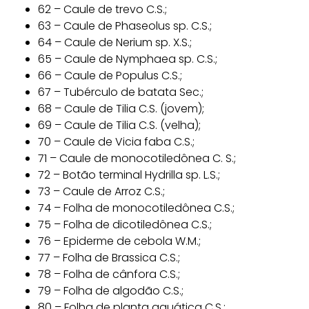
62 – Caule de trevo C.S.;
63 – Caule de Phaseolus sp. C.S.;
64 – Caule de Nerium sp. X.S.;
65 – Caule de Nymphaea sp. C.S.;
66 – Caule de Populus C.S.;
67 – Tubérculo de batata Sec.;
68 – Caule de Tilia C.S. (jovem);
69 – Caule de Tilia C.S. (velha);
70 – Caule de Vicia faba C.S.;
71 – Caule de monocotiledônea C. S.;
72 – Botão terminal Hydrilla sp. L.S.;
73 – Caule de Arroz C.S.;
74 – Folha de monocotiledônea C.S.;
75 – Folha de dicotiledônea C.S.;
76 – Epiderme de cebola W.M.;
77 – Folha de Brassica C.S.;
78 – Folha de cânfora C.S.;
79 – Folha de algodão C.S.;
80 – Folha de planta aquática C.S.;