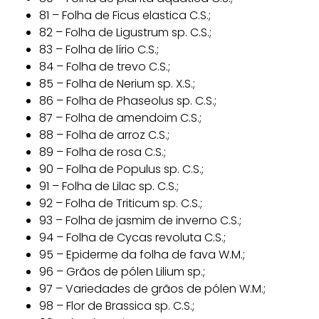
81 – Folha de Ficus elastica C.S.;
82 – Folha de Ligustrum sp. C.S.;
83 – Folha de lírio C.S.;
84 – Folha de trevo C.S.;
85 – Folha de Nerium sp. X.S.;
86 – Folha de Phaseolus sp. C.S.;
87 – Folha de amendoim C.S.;
88 – Folha de arroz C.S.;
89 – Folha de rosa C.S.;
90 – Folha de Populus sp. C.S.;
91 – Folha de Lilac sp. C.S.;
92 – Folha de Triticum sp. C.S.;
93 – Folha de jasmim de inverno C.S.;
94 – Folha de Cycas revoluta C.S.;
95 – Epiderme da folha de fava W.M.;
96 – Grãos de pólen Lilium sp.;
97 – Variedades de grãos de pólen W.M.;
98 – Flor de Brassica sp. C.S.;