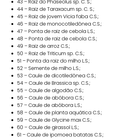
43 – Raiz do Phaseolus sp. C. S.;
44 – Raiz de Taraxacum sp. C. S.;
45 – Raiz de jovem Vicia faba C.S.;
46 – Raiz de monocotiledônea C.S.;
47 – Ponta de raiz de cebola L.S.;
48 – Ponta de raiz de cebola C.S.;
49 – Raiz de arroz C.S.;
50 – Raiz de Triticum sp. C.S.;
51 – Ponta da raiz do milho L.S.;
52 – Semente de milho L.S.;
53 – Caule de dicotiledônea C.S.;
54 – Caule de Brassica sp. C.S.;
55 – Caule de algodão C.S.;
56 – Caule de abóbora C.S.;
57 – Caule de abóbora L.S.;
58 – Caule de planta aquática C.S.;
59 – Caule de Glycine max C.S.;
60 – Caule de girassol L.S.;
61 – Caule de ipomoea batatas C.S.;