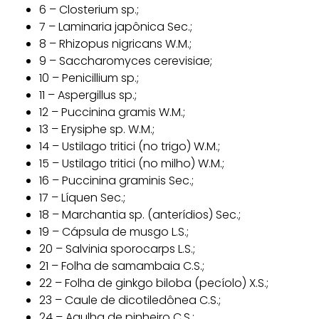
6 – Closterium sp.;
7 – Laminaria japônica Sec.;
8 – Rhizopus nigricans W.M.;
9 – Saccharomyces cerevisiae;
10 – Penicillium sp.;
11 – Aspergillus sp.;
12 – Puccinina gramis W.M.;
13 – Erysiphe sp. W.M.;
14 – Ustilago tritici (no trigo) W.M.;
15 – Ustilago tritici (no milho) W.M.;
16 – Puccinina graminis Sec.;
17 – Líquen Sec.;
18 – Marchantia sp. (anterídios) Sec.;
19 – Cápsula de musgo L.S.;
20 – Salvinia sporocarps L.S.;
21 – Folha de samambaia C.S.;
22 – Folha de ginkgo biloba (pecíolo) X.S.;
23 – Caule de dicotiledônea C.S.;
24 – Agulha de pinheiro C.S.;