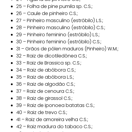
25 – Folha de pine pumila sp. C.S.;
26 – Caule de pinheiro C.S.;
27 – Pinheiro masculino (estróbilo) L.S.;
28 – Pinheiro masculino (estróbilo) C.S.;
29 – Pinheiro feminino (estróbilo) L.S.;
30 – Pinheiro feminino (estróbilo) C.S.;
31 – Grãos de pólen maduros (Pinheiro) W.M.;
32 – Raiz de dicotiledônea C.S.;
33 – Raiz de Brassica sp. C.S.;
34 – Raiz de abóbora C.S.;
35 – Raiz de abóbora L.S.;
36 – Raiz de algodão C.S.;
37 – Raiz de cenoura C.S.;
38 – Raiz de girassol C.S.;
39 – Raiz de iponoea batatas C.S.;
40 – Raiz de trevo C.S.;
41 – Raiz de amoreira velha C.S.;
42 – Raiz madura do tabaco C.S.;