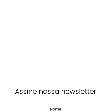
Gravidez Luxo, com 8
Órgão Genital Masculino,
Fases
em 7 Partes
TZJ-0200
TZJ-0353-E
Fertilização Humana e
Demonstração da Pelve
Embriogenia Inicial
no Momento do Parto
TZJ-0200-A
TGD-0371
Assine nossa newsletter
Nome