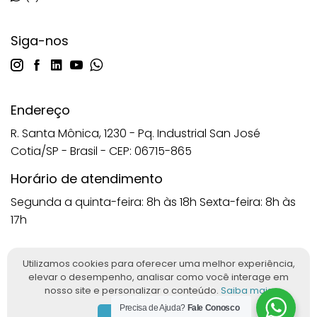
Siga-nos
Endereço
R. Santa Mônica, 1230 - Pq. Industrial San José
Cotia/SP - Brasil - CEP: 06715-865
Horário de atendimento
Segunda a quinta-feira: 8h às 18h
Sexta-feira: 8h às
17h
Utilizamos cookies para oferecer uma melhor experiência,
elevar o desempenho, analisar como você interage em
Imagens protegidas nos termos da Lei nº 9.610/98. Reprodução
nosso site e personalizar o conteúdo.
Saiba mais
proibida sem autorização. © 2025 ANATOMIC™. Todos os direitos
Precisa de Ajuda?
Fale Conosco
reservados. Desenvolvido por
Ludy.Co
&
Woolly