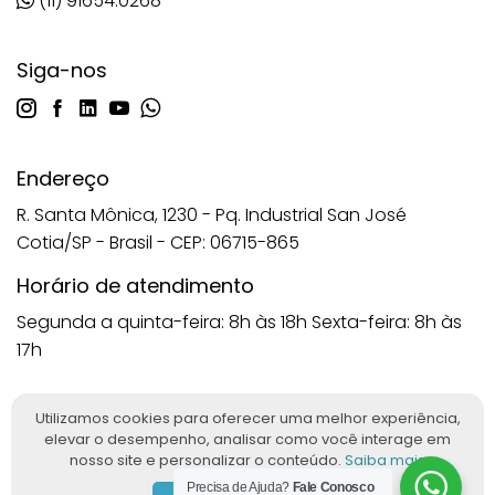
(11) 91654.0268
Siga-nos
Endereço
R. Santa Mônica, 1230 - Pq. Industrial San José
Cotia/SP - Brasil - CEP: 06715-865
Horário de atendimento
Segunda a quinta-feira: 8h às 18h
Sexta-feira: 8h às
17h
Utilizamos cookies para oferecer uma melhor experiência,
elevar o desempenho, analisar como você interage em
Imagens protegidas nos termos da Lei nº 9.610/98. Reprodução
nosso site e personalizar o conteúdo.
Saiba mais
proibida sem autorização. © 2025 ANATOMIC™. Todos os direitos
Precisa de Ajuda?
Fale Conosco