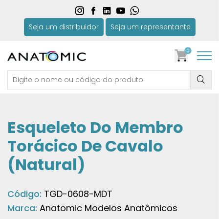
Seja um distribuidor
Seja um representante
0
Esqueleto Do Membro
Torácico De Cavalo
(Natural)
Código:
TGD-0608-MDT
Marca:
Anatomic Modelos Anatômicos