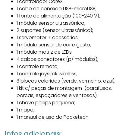
1 controlador CoreX;
1 cabo de conexão USB-microUSB;
1 fonte de alimentação (100-240 V);
1 módulo sensor ultrassônico;
2 suportes (sensor ultrassônico);
1 servomotor + acessórios;
1 módulo sensor de cor e gesto;
1 módulo matriz de LEDs;
4 cabos conectores (p/ módulos);
1 controle remoto;
1 controle joysitck wireless;
3 blocos coloridos (verde, vermelho, azul);
1 kit c/ peças de montagem (parafusos,
porcas, espaçadores e ventosas);
1 chave phillips pequena;
1 mapa;
1 manual de uso da Pocketech.
Infos adicionais: