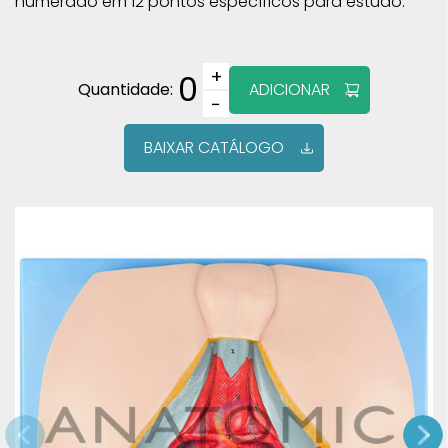
numerado em 12 pontos específicos para estudo.
+
0
Quantidade:
ADICIONAR
−
BAIXAR CATÁLOGO