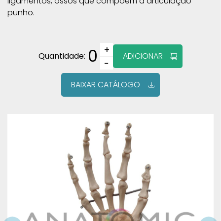
ligamentos, ossos que compõem a articulação
punho.
+
0
Quantidade:
ADICIONAR
−
BAIXAR CATÁLOGO