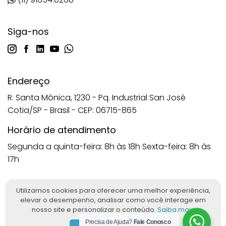
Siga-nos
Endereço
R. Santa Mônica, 1230 - Pq. Industrial San José
Cotia/SP - Brasil - CEP: 06715-865
Horário de atendimento
Segunda a quinta-feira: 8h às 18h
Sexta-feira: 8h às
17h
Utilizamos cookies para oferecer uma melhor experiência,
elevar o desempenho, analisar como você interage em
Imagens protegidas nos termos da Lei nº 9.610/98. Reprodução
nosso site e personalizar o conteúdo.
Saiba mais
proibida sem autorização. © 2025 ANATOMIC™. Todos os direitos
Precisa de Ajuda?
Fale Conosco