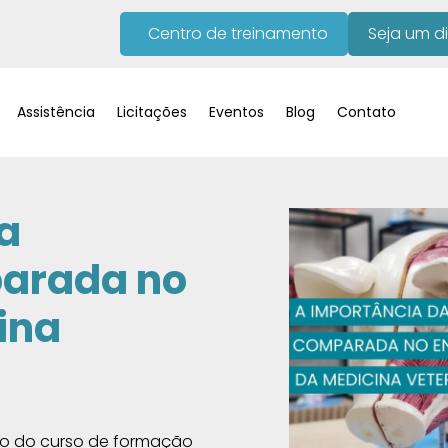
Centro de treinamento
Seja um di
Assistência
Licitações
Eventos
Blog
Contato
a
arada no
ina
 ano do curso de formação