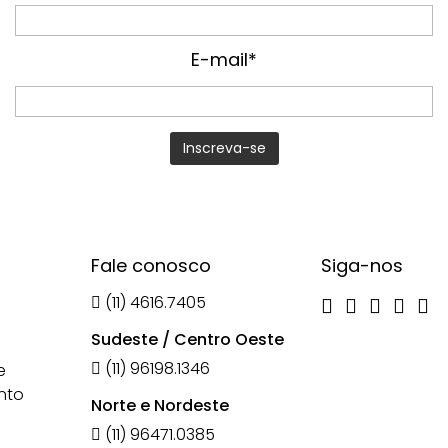
E-mail*
Fale conosco
Siga-nos
(11) 4616.7405
Sudeste / Centro Oeste
(11) 96198.1346
e
nto
Norte e Nordeste
(11) 96471.0385